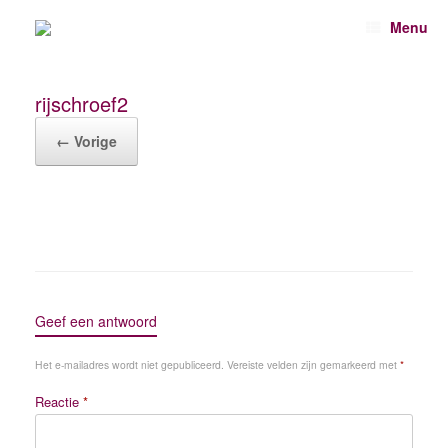
Spring
Menu
naar
inhoud
rijschroef2
← Vorige
Geef een antwoord
Het e-mailadres wordt niet gepubliceerd.
Vereiste velden zijn gemarkeerd met
*
Reactie
*