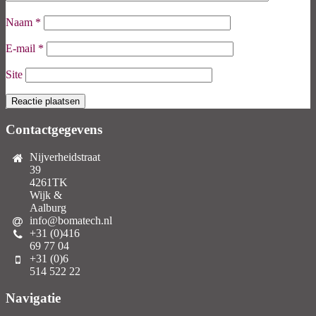
Naam
*
E-mail
*
Site
Contactgegevens
Nijverheidstraat
39
4261TK
Wijk &
Aalburg
info@bomatech.nl
+31 (0)416
69 77 04
+31 (0)6
514 522 22
Navigatie