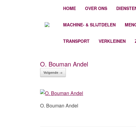
Spring
HOME
OVER ONS
DIENSTE
naar
inhoud
MACHINE- & SLIJTDELEN
MEN
TRANSPORT
VERKLEINEN
O. Bouman Andel
Volgende →
O. Bouman Andel